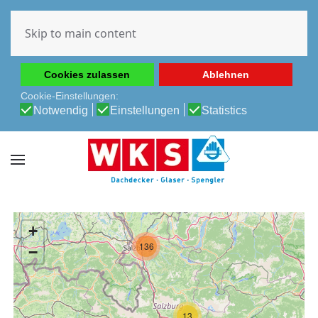
Diese Website verwendet Cookies, um Ihnen die beste
Erfahrung auf unserer Website zu ermöglichen.
Skip to main content
Cookie-Richtlinie
Datenschutz-Bestimmungen
Cookies zulassen
Ablehnen
Cookie-Einstellungen:
Notwendig
Einstellungen
Statistics
+
136
−
13