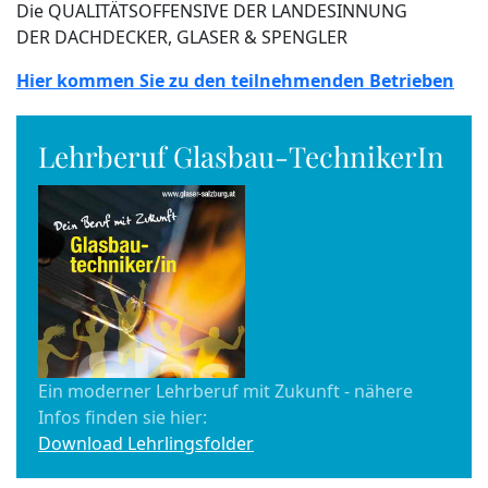
Die QUALITÄTSOFFENSIVE DER LANDESINNUNG
DER DACHDECKER, GLASER & SPENGLER
Hier kommen Sie zu den teilnehmenden Betrieben
Lehrberuf Glasbau-TechnikerIn
Ein moderner Lehrberuf mit Zukunft - nähere
Infos finden sie hier:
Download Lehrlingsfolder