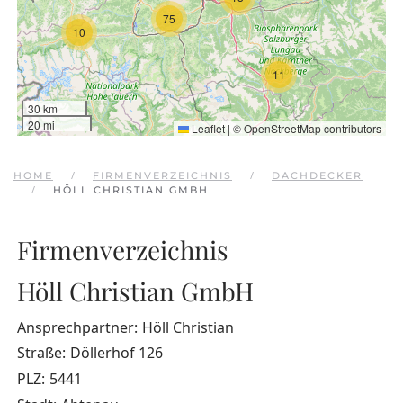
75
10
11
30 km
20 mi
Leaflet
|
©
OpenStreetMap
contributors
HOME
FIRMENVERZEICHNIS
DACHDECKER
HÖLL CHRISTIAN GMBH
Firmenverzeichnis
Höll Christian GmbH
Ansprechpartner:
Höll Christian
Straße:
Döllerhof 126
PLZ:
5441