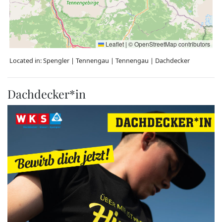
Leaflet
|
©
OpenStreetMap
contributors
Located in:
Spengler
|
Tennengau
|
Tennengau
|
Dachdecker
Dachdecker*in