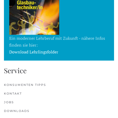
Ein moderner Lehrberuf mit Zukunft - nähere Infos
finden sie hier:
Download Lehrlingsfolder
Service
KONSUMENTEN TIPPS
KONTAKT
JOBS
DOWNLOADS