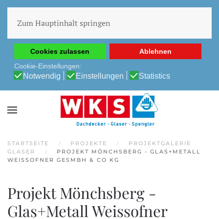
Diese Website verwendet Cookies, um Ihnen die beste
Erfahrung auf unserer Website zu ermöglichen.
Zum Hauptinhalt springen
Cookie-Richtlinie
Datenschutz-Bestimmungen
Cookies zulassen
Ablehnen
Cookie-Einstellungen:
Notwendig
Einstellungen
Statistics
STARTSEITE
PROJEKTE
PROJEKTGALERIE
GLASER
PROJEKT MÖNCHSBERG - GLAS+METALL
WEISSOFNER GESMBH & CO KG
Projekt Mönchsberg -
Glas+Metall Weissofner