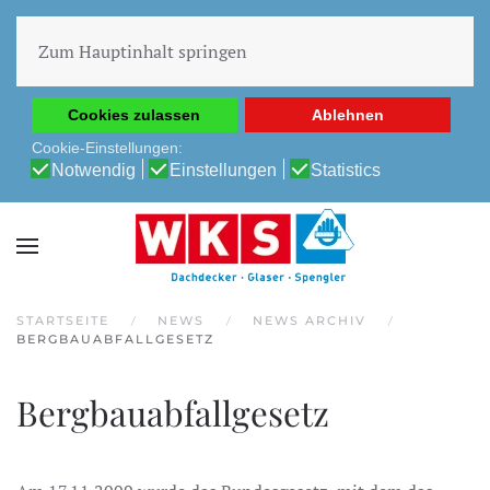
Diese Website verwendet Cookies, um Ihnen die beste
Erfahrung auf unserer Website zu ermöglichen.
Zum Hauptinhalt springen
Cookie-Richtlinie
Datenschutz-Bestimmungen
Cookies zulassen
Ablehnen
Cookie-Einstellungen:
Notwendig
Einstellungen
Statistics
STARTSEITE
NEWS
NEWS ARCHIV
BERGBAUABFALLGESETZ
Bergbauabfallgesetz