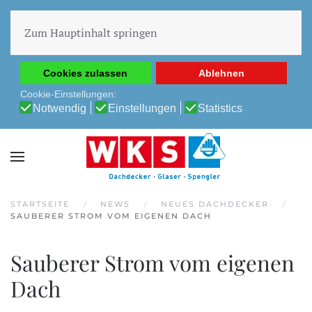
Diese Website verwendet Cookies, um Ihnen die beste
Erfahrung auf unserer Website zu ermöglichen.
Zum Hauptinhalt springen
Cookie-Richtlinie
Datenschutz-Bestimmungen
Cookies zulassen
Ablehnen
Cookie-Einstellungen:
Notwendig
Einstellungen
Statistics
STARTSEITE
NEWS
NEUES DACHDECKER
SAUBERER STROM VOM EIGENEN DACH
Sauberer Strom vom eigenen
Dach