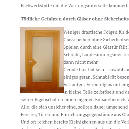
Fachwerkstätte um die Wartungsintervalle kümmert.
Tödliche Gefahren durch Gläser ohne Sicherheit
Weniger drastische Folgen für 
Glasscheiben ohne Sicherheits
Spielen durch eine Glastür fäl
Schnabl, Landesinnungsmeister de
dann nicht mehr.
Gerade hier hat sich – sowohl a
einiges getan. Schnabl rät beson
Varianten: Verbundglas mit eing
in kleine Teile zerbröselt und 
seiner Eigenschaften einen eigenen Einsatzbereich.
Alle, die sich unsicher sind, sollten daher umgehen
Fenster, Türen und Einrichtungsgegenstände aus Gla
Und oft reichen bereits Kleinigkeiten aus um die Ve