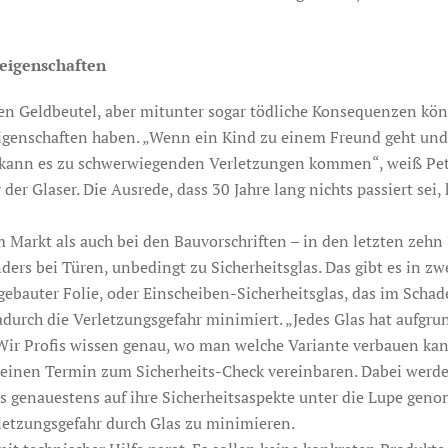
seigenschaften
den Geldbeutel, aber mitunter sogar tödliche Konsequenzen kö
eigenschaften haben. „Wenn ein Kind zu einem Freund geht un
lt kann es zu schwerwiegenden Verletzungen kommen“, weiß Pe
r Glaser. Die Ausrede, dass 30 Jahre lang nichts passiert sei, h
m Markt als auch bei den Bauvorschriften – in den letzten zehn
ders bei Türen, unbedingt zu Sicherheitsglas. Das gibt es in zw
ebauter Folie, oder Einscheiben-Sicherheitsglas, das im Schad
dadurch die Verletzungsgefahr minimiert. „Jedes Glas hat aufgru
 Wir Profis wissen genau, wo man welche Variante verbauen kan
d einen Termin zum Sicherheits-Check vereinbaren. Dabei werde
s genauestens auf ihre Sicherheitsaspekte unter die Lupe gen
rletzungsgefahr durch Glas zu minimieren.