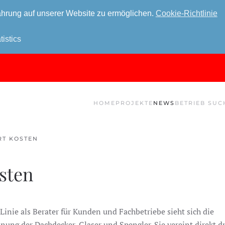
hrung auf unserer Website zu ermöglichen.
Cookie-Richtlinie
tistics
HOME
PROJEKTE
NEWS
BETRIEB SUC
RT KOSTEN
sten
 Linie als Berater für Kunden und Fachbetriebe sieht sich die
ung der Dachdecker, Glaser und Spengler. Sie vereint direkt dr