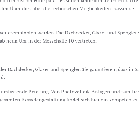
it technischer Hilfe parat. Es sollen keine konkreten Produkte
en Überblick über die technischen Möglichkeiten, passende
weiterempfohlen werden. Die Dachdecker, Glaser und Spengler 
 ab neun Uhr in der Messehalle 10 vertreten.
r Dachdecker, Glaser und Spengler. Sie garantieren, dass in S
rd.
en umfassende Beratung. Von Photovoltaik-Anlagen und sämtlic
gesamten Fassadengestaltung findet sich hier ein kompetenter