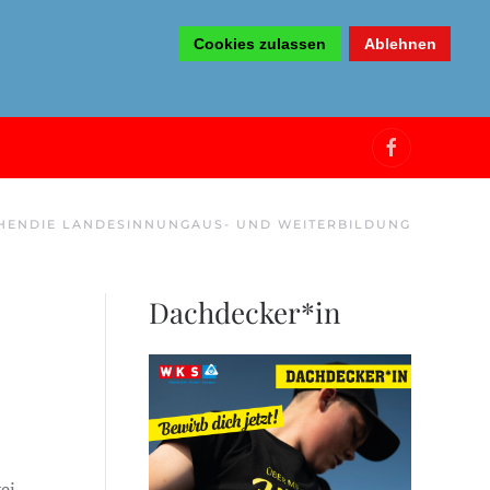
Cookies zulassen
Ablehnen
HEN
DIE LANDESINNUNG
AUS- UND WEITERBILDUNG
Dachdecker*in
ei