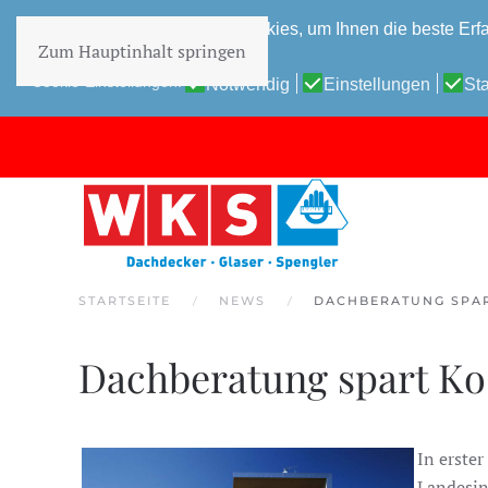
Diese Website verwendet Cookies, um Ihnen die beste Erfa
Zum Hauptinhalt springen
Datenschutz-Bestimmungen
Cookie-Einstellungen:
Notwendig
Einstellungen
Sta
STARTSEITE
NEWS
DACHBERATUNG SPA
Dachberatung spart Ko
In erster
Landesinn