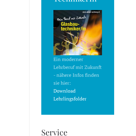
Ein moderner
Lehrberuf mit Zukunft
- nähere Infos finden
sie hier:
Download
Lehrlingsfolder
Service