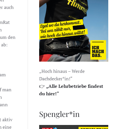
er auch
mmRat
m
n um den
 ab:
„Hoch hinaus – Werde
 am
Dachdecker*in!“
👉
„Alle Lehrbetriebe findest
rf man
du hier!“
n
kann
Spengler*in
 aktiv
h eine