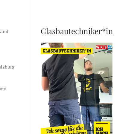
Glasbautechniker*in
sind
alzburg
hen