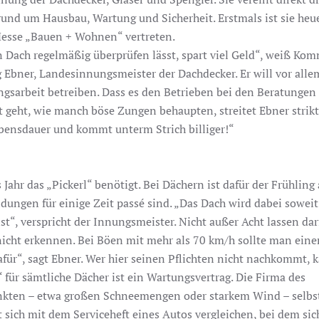
rund um Hausbau, Wartung und Sicherheit. Erstmals ist sie heu
Messe „Bauen + Wohnen“ vertreten.
n Dach regelmäßig überprüfen lässt, spart viel Geld“, weiß Ko
 Ebner, Landesinnungsmeister der Dachdecker. Er will vor alle
ngsarbeit betreiben. Dass es den Betrieben bei den Beratunge
t geht, wie manch böse Zungen behaupten, streitet Ebner strikt
ebensdauer und kommt unterm Strich billiger!“
ahr das „Pickerl“ benötigt. Bei Dächern ist dafür der Frühling
dungen für einige Zeit passé sind. „Das Dach wird dabei soweit
ist“, verspricht der Innungsmeister. Nicht außer Acht lassen da
icht erkennen. Bei Böen mit mehr als 70 km/h sollte man eine
afür“, sagt Ebner. Wer hier seinen Pflichten nicht nachkommt, 
l“ für sämtliche Dächer ist ein Wartungsvertrag. Die Firma des
Punkten – etwa großen Schneemengen oder starkem Wind – selbst
 sich mit dem Serviceheft eines Autos vergleichen, bei dem sic