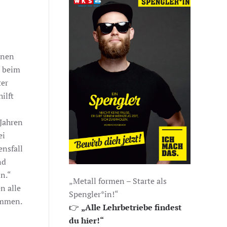
nnen
d beim
ter
ilft
 Jahren
ei
ensfall
nd
n.“
„Metall formen – Starte als
n alle
Spengler*in!“
ommen.
👉
„Alle Lehrbetriebe findest
du hier!“