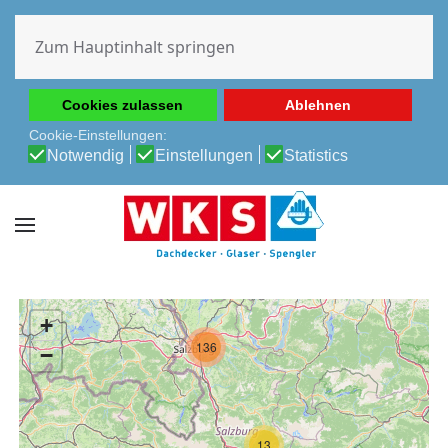
Diese Website verwendet Cookies, um Ihnen die beste
Erfahrung auf unserer Website zu ermöglichen.
Zum Hauptinhalt springen
Cookie-Richtlinie
Datenschutz-Bestimmungen
Cookies zulassen
Ablehnen
Cookie-Einstellungen:
Notwendig
Einstellungen
Statistics
+
136
−
13