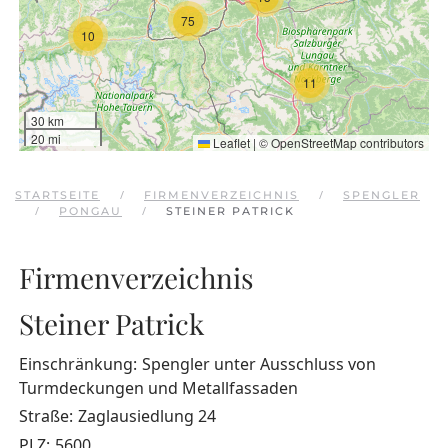
75
10
11
30 km
20 mi
Leaflet
|
©
OpenStreetMap
contributors
STARTSEITE
FIRMENVERZEICHNIS
SPENGLER
PONGAU
STEINER PATRICK
Firmenverzeichnis
Steiner Patrick
Einschränkung:
Spengler unter Ausschluss von
Turmdeckungen und Metallfassaden
Straße:
Zaglausiedlung 24
PLZ:
5600