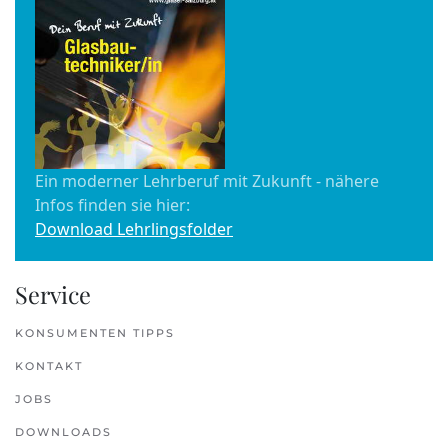
Ein moderner Lehrberuf mit Zukunft - nähere
Infos finden sie hier:
Download Lehrlingsfolder
Service
KONSUMENTEN TIPPS
KONTAKT
JOBS
DOWNLOADS