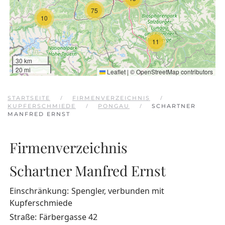
75
10
11
30 km
20 mi
Leaflet
|
©
OpenStreetMap
contributors
STARTSEITE
FIRMENVERZEICHNIS
KUPFERSCHMIEDE
PONGAU
SCHARTNER
MANFRED ERNST
Firmenverzeichnis
Schartner Manfred Ernst
Einschränkung:
Spengler, verbunden mit
Kupferschmiede
Straße:
Färbergasse 42