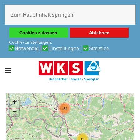
Diese Website verwendet Cookies, um Ihnen die beste
Erfahrung auf unserer Website zu ermöglichen.
Zum Hauptinhalt springen
Cookie-Richtlinie
Datenschutz-Bestimmungen
Cookies zulassen
Ablehnen
Cookie-Einstellungen:
Notwendig
Einstellungen
Statistics
+
136
−
13