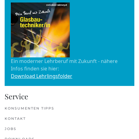
Ein moderner Lehrberuf mit Zukunft - nähere
Infos finden sie hier:
Download Lehrlingsfolder
Service
KONSUMENTEN TIPPS
KONTAKT
JOBS