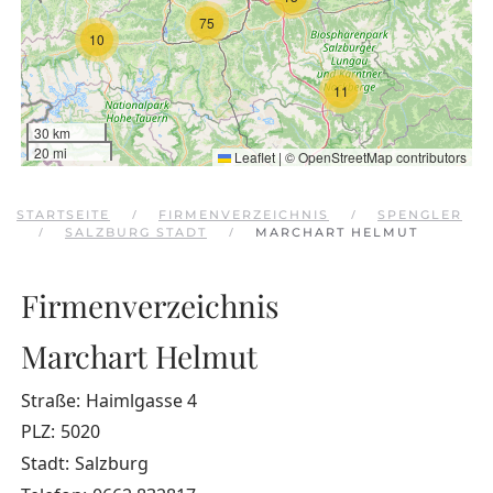
75
10
11
30 km
20 mi
Leaflet
|
©
OpenStreetMap
contributors
STARTSEITE
FIRMENVERZEICHNIS
SPENGLER
SALZBURG STADT
MARCHART HELMUT
Firmenverzeichnis
Marchart Helmut
Straße:
Haimlgasse 4
PLZ:
5020
Stadt:
Salzburg