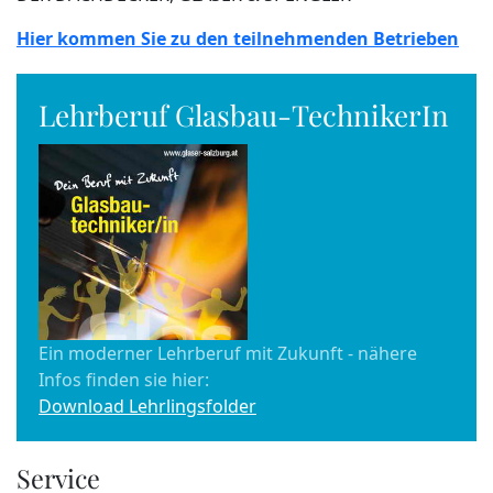
Hier kommen Sie zu den teilnehmenden Betrieben
Lehrberuf Glasbau-TechnikerIn
Ein moderner Lehrberuf mit Zukunft - nähere
Infos finden sie hier:
Download Lehrlingsfolder
Service