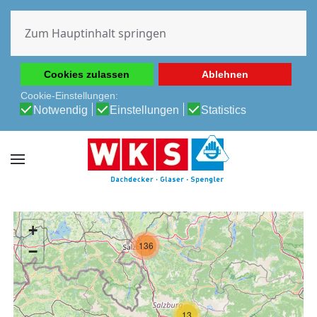
Diese Website verwendet Cookies, um Ihnen die beste
Erfahrung auf unserer Website zu ermöglichen.
Zum Hauptinhalt springen
Cookie-Richtlinie
Datenschutz-Bestimmungen
Cookies zulassen
Ablehnen
Cookie-Einstellungen:
Notwendig
Einstellungen
Statistics
+
136
−
13