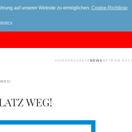
hrung auf unserer Website zu ermöglichen.
Cookie-Richtlinie
tistics
HOME
PROJEKTE
NEWS
BETRIEB SUC
 WEG!
LATZ WEG!