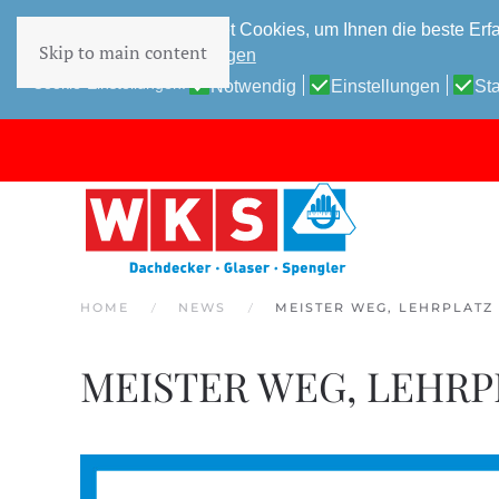
Diese Website verwendet Cookies, um Ihnen die beste Erfa
Skip to main content
Datenschutz-Bestimmungen
Cookie-Einstellungen:
Notwendig
Einstellungen
Sta
HOME
NEWS
MEISTER WEG, LEHRPLATZ
MEISTER WEG, LEHRP