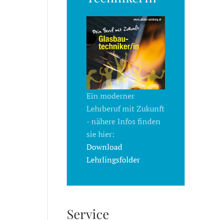
Ein moderner
Lehrberuf mit Zukunft
- nähere Infos finden
sie hier:
Download
Lehrlingsfolder
Service