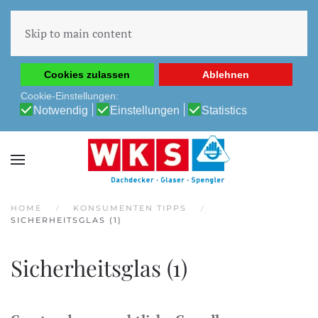
Diese Website verwendet Cookies, um Ihnen die beste
Erfahrung auf unserer Website zu ermöglichen.
Skip to main content
Cookie-Richtlinie
Datenschutz-Bestimmungen
Cookies zulassen
Ablehnen
Cookie-Einstellungen:
Notwendig
Einstellungen
Statistics
HOME
KONSUMENTEN TIPPS
SICHERHEITSGLAS (1)
Sicherheitsglas (1)