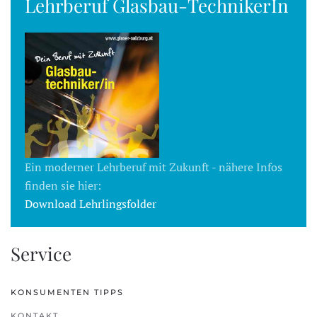
Lehrberuf Glasbau-TechnikerIn
Ein moderner Lehrberuf mit Zukunft - nähere Infos
finden sie hier:
Download Lehrlingsfolder
Service
KONSUMENTEN TIPPS
KONTAKT