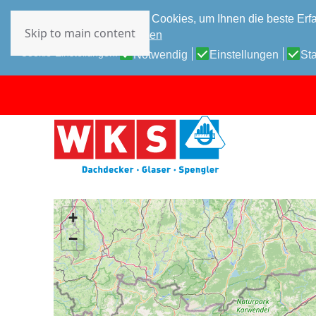
Diese Website verwendet Cookies, um Ihnen die beste Erfa
Skip to main content
Datenschutz-Bestimmungen
Cookie-Einstellungen:
Notwendig
Einstellungen
Sta
+
−