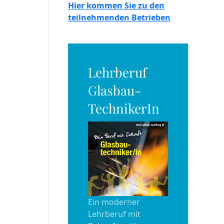
Hier kommen Sie zu den
teilnehmenden Betrieben
Lehrberuf
Glasbau-
TechnikerIn
Ein moderner
Lehrberuf mit