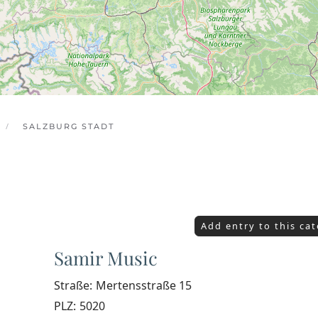
SALZBURG STADT
Add entry to this ca
Samir Music
Straße:
Mertensstraße 15
PLZ:
5020