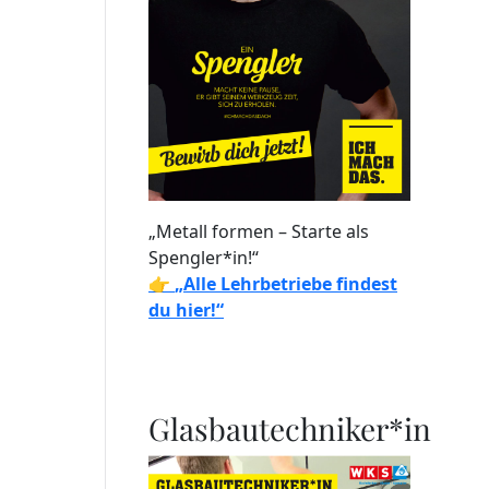
„Metall formen – Starte als
Spengler*in!“
👉
„Alle Lehrbetriebe findest
du hier!“
Glasbautechniker*in