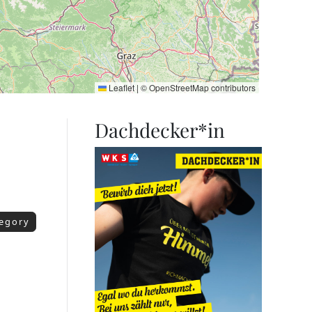
Leaflet
|
©
OpenStreetMap
contributors
Dachdecker*in
tegory