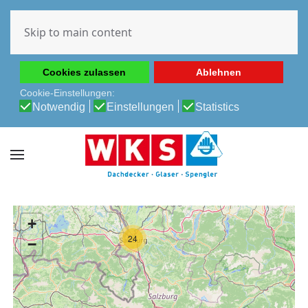
Diese Website verwendet Cookies, um Ihnen die beste
Erfahrung auf unserer Website zu ermöglichen.
Skip to main content
Cookie-Richtlinie
Datenschutz-Bestimmungen
Cookies zulassen
Ablehnen
Cookie-Einstellungen:
Notwendig
Einstellungen
Statistics
+
24
−