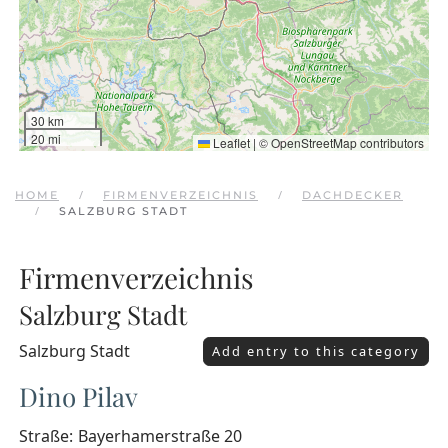
30 km
20 mi
Leaflet
|
©
OpenStreetMap
contributors
HOME
FIRMENVERZEICHNIS
DACHDECKER
SALZBURG STADT
Firmenverzeichnis
Salzburg Stadt
Salzburg Stadt
Add entry to this category
Dino Pilav
Straße:
Bayerhamerstraße 20