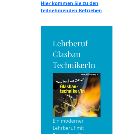
Hier kommen Sie zu den
teilnehmenden Betrieben
Lehrberuf
Glasbau-
TechnikerIn
Ein moderner
Lehrberuf mit