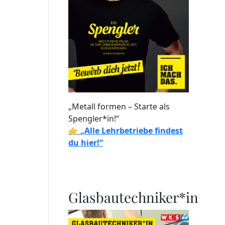
„Metall formen – Starte als
Spengler*in!“
👉
„Alle Lehrbetriebe findest
du hier!“
Glasbautechniker*in