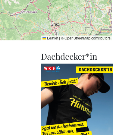
Leaflet
|
©
OpenStreetMap
contributors
Dachdecker*in