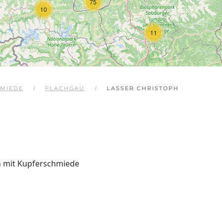
75
10
11
MIEDE
FLACHGAU
LASSER CHRISTOPH
n mit Kupferschmiede