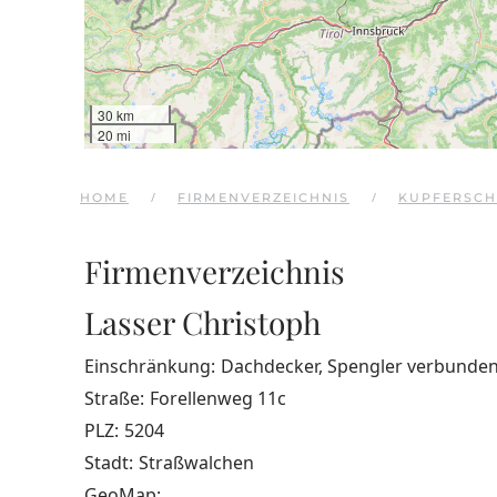
30 km
20 mi
HOME
FIRMENVERZEICHNIS
KUPFERSCH
Firmenverzeichnis
Lasser Christoph
Einschränkung:
Dachdecker, Spengler verbunde
Straße:
Forellenweg 11c
PLZ:
5204
Stadt:
Straßwalchen
GeoMap: