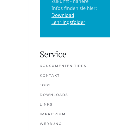
Zukunft - nähere
Infos finden sie hier:
Download
Lehrlingsfolder
Service
KONSUMENTEN TIPPS
KONTAKT
JOBS
DOWNLOADS
LINKS
IMPRESSUM
WERBUNG