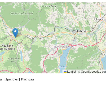
Leaflet
|
©
OpenStreetMap
con
er
|
Spengler
|
Flachgau