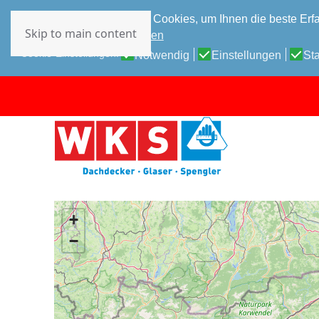
Diese Website verwendet Cookies, um Ihnen die beste Erfa
Skip to main content
Datenschutz-Bestimmungen
Cookie-Einstellungen:
Notwendig
Einstellungen
Sta
+
−