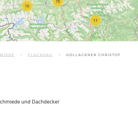
75
10
11
MIEDE
FLACHGAU
GOLLACKNER CHRISTOF
rschmiede und Dachdecker