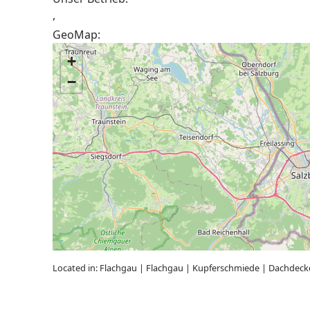
,
GeoMap:
+
−
Located in:
Flachgau
|
Flachgau
|
Kupferschmiede
|
Dachdeck