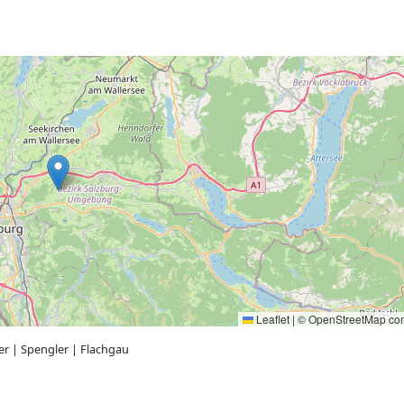
Leaflet
|
©
OpenStreetMap
con
er
|
Spengler
|
Flachgau