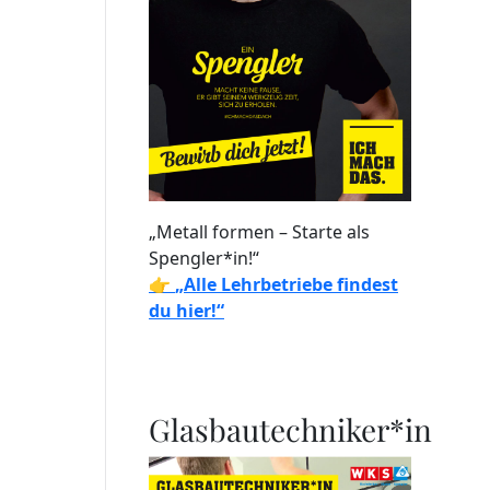
„Metall formen – Starte als
Spengler*in!“
👉
„Alle Lehrbetriebe findest
du hier!“
Glasbautechniker*in