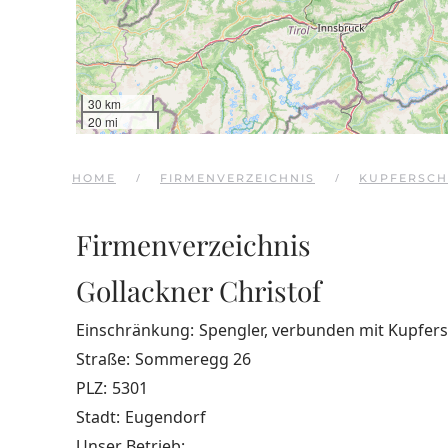
30 km
20 mi
HOME
FIRMENVERZEICHNIS
KUPFERSCH
Firmenverzeichnis
Gollackner Christof
Einschränkung:
Spengler, verbunden mit Kupfe
Straße:
Sommeregg 26
PLZ:
5301
Stadt:
Eugendorf
Unser Betrieb: