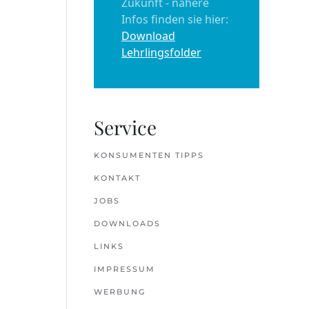
Zukunft - nähere
Infos finden sie hier:
Download
Lehrlingsfolder
Service
KONSUMENTEN TIPPS
KONTAKT
JOBS
DOWNLOADS
LINKS
IMPRESSUM
WERBUNG