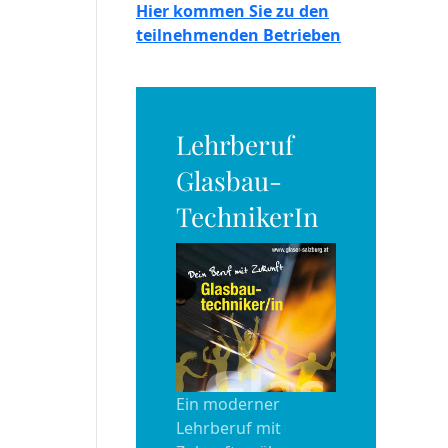
Hier kommen Sie zu den
teilnehmenden Betrieben
Lehrberuf
Glasbau-
TechnikerIn
Ein moderner
Lehrberuf mit