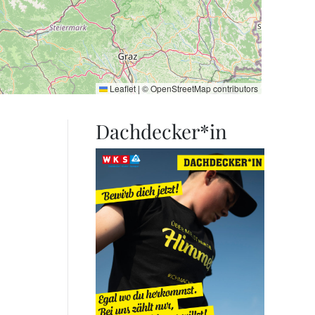
Leaflet
|
©
OpenStreetMap
contributors
Dachdecker*in