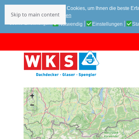
Diese Website verwendet Cookies, um Ihnen die beste Erfa
Skip to main content
Datenschutz-Bestimmungen
Cookie-Einstellungen:
Notwendig
Einstellungen
Sta
+
−