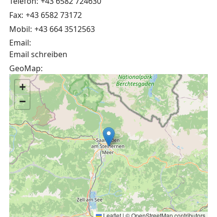
Telefon:
+43 6582 724630
Fax:
+43 6582 73172
Mobil:
+43 664 3512563
Email:
Email schreiben
GeoMap:
+
−
Leaflet
|
©
OpenStreetMap
contributors