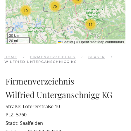
75
10
11
30 km
20 mi
Leaflet
|
©
OpenStreetMap
contributors
HOME
FIRMENVERZEICHNIS
GLASER
WILFRIED UNTERGANSCHNIGG KG
Firmenverzeichnis
Wilfried Unterganschnigg KG
Straße:
Lofererstraße 10
PLZ:
5760
Stadt:
Saalfelden