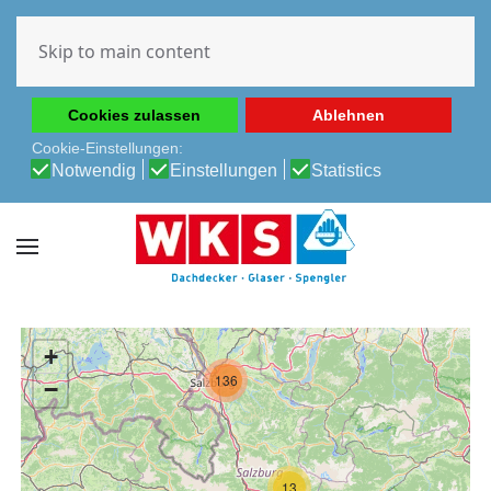
Diese Website verwendet Cookies, um Ihnen die beste
Erfahrung auf unserer Website zu ermöglichen.
Skip to main content
Cookie-Richtlinie
Datenschutz-Bestimmungen
Cookies zulassen
Ablehnen
Cookie-Einstellungen:
Notwendig
Einstellungen
Statistics
+
136
−
13