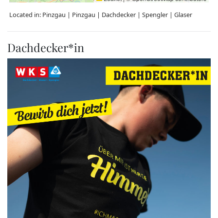
Located in:
Pinzgau
|
Pinzgau
|
Dachdecker
|
Spengler
|
Glaser
Dachdecker*in