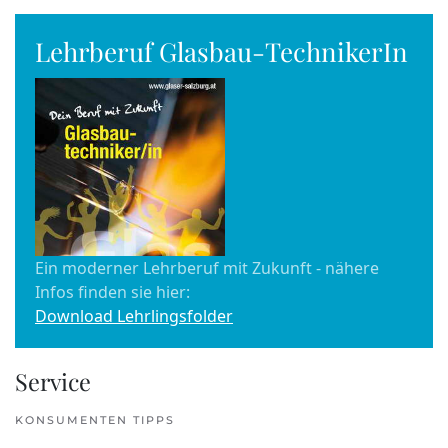
Lehrberuf Glasbau-TechnikerIn
Ein moderner Lehrberuf mit Zukunft - nähere
Infos finden sie hier:
Download Lehrlingsfolder
Service
KONSUMENTEN TIPPS